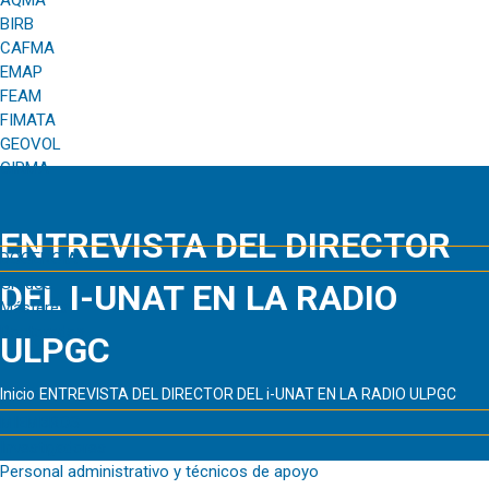
AQMA
BIRB
CAFMA
EMAP
FEAM
FIMATA
GEOVOL
GIRMA
ENTREVISTA DEL DIRECTOR
DOCENCIA
Grados
DEL I-UNAT EN LA RADIO
Másteres
Doctorados
ULPGC
Inicio
ENTREVISTA DEL DIRECTOR DEL i-UNAT EN LA RADIO ULPGC
MIEMBROS
Investigadores
Personal administrativo y técnicos de apoyo