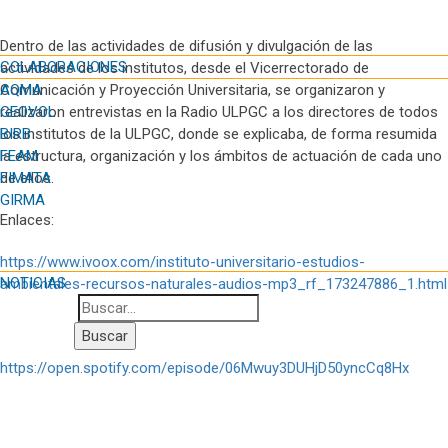
Dentro de las actividades de difusión y divulgación de las
COLABORACIONES
actividades de los institutos, desde el Vicerrectorado de
AQMA
Comunicación y Proyección Universitaria, se organizaron y
GEOVOL
realizaron entrevistas en la Radio ULPGC a los directores de todos
BIRB
los institutos de la ULPGC, donde se explicaba, de forma resumida
FEAM
la estructura, organización y los ámbitos de actuación de cada uno
FIMATA
de ellos.
GIRMA
Enlaces:
https://www.ivoox.com/instituto-universitario-estudios-
NOTICIAS
ambientales-recursos-naturales-audios-mp3_rf_173247886_1.html
https://open.spotify.com/episode/06Mwuy3DUHjD50yncCq8Hx