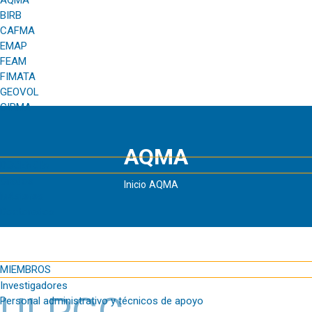
AQMA
BIRB
CAFMA
EMAP
FEAM
FIMATA
GEOVOL
GIRMA
AQMA
DOCENCIA
Grados
Inicio
AQMA
Másteres
Doctorados
MIEMBROS
Investigadores
Personal administrativo y técnicos de apoyo