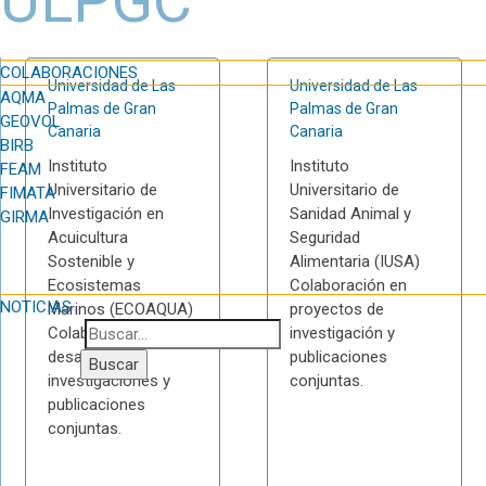
ULPGC
COLABORACIONES
Universidad de Las
Universidad de Las
AQMA
Palmas de Gran
Palmas de Gran
GEOVOL
Canaria
Canaria
BIRB
Instituto
Instituto
FEAM
Universitario de
Universitario de
FIMATA
Investigación en
Sanidad Animal y
GIRMA
Acuicultura
Seguridad
Sostenible y
Alimentaria (IUSA)
Ecosistemas
Colaboración en
NOTICIAS
Marinos (ECOAQUA)
proyectos de
Colaboración en
investigación y
desarrollo de
publicaciones
investigaciones y
conjuntas.
publicaciones
conjuntas.