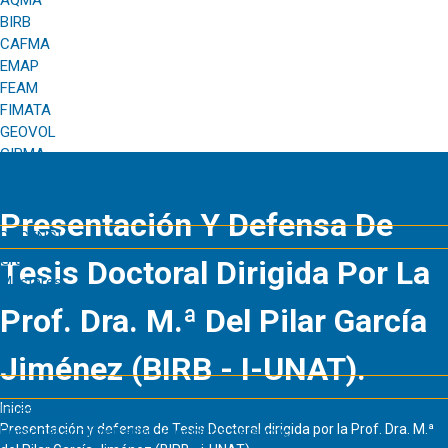
AQMA
BIRB
CAFMA
EMAP
FEAM
FIMATA
GEOVOL
GIRMA
Presentación Y Defensa De
DOCENCIA
Grados
Tesis Doctoral Dirigida Por La
Másteres
Doctorados
Prof. Dra. M.ª Del Pilar García
Jiménez (BIRB - I-UNAT).
MIEMBROS
Inicio
Investigadores
Presentación y defensa de Tesis Doctoral dirigida por la Prof. Dra. M.ª
Personal administrativo y técnicos de apoyo