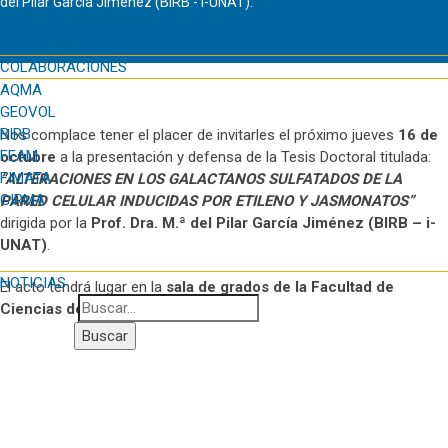
del Pilar García Jiménez (BIRB - i-UNAT).
COLABORACIONES
AQMA
GEOVOL
BIRB
Nos complace tener el placer de invitarles el próximo jueves
16 de
FEAM
octubre
a la presentación y defensa de la Tesis Doctoral titulada:
FIMATA
“ALTERACIONES EN LOS GALACTANOS SULFATADOS DE LA
GIRMA
PARED CELULAR INDUCIDAS POR ETILENO Y JASMONATOS”
dirigida por la
Prof. Dra. M.ª del Pilar García Jiménez (BIRB – i-
UNAT)
.
NOTICIAS
El acto tendrá lugar en la
sala de grados de la Facultad de
Ciencias del Mar
a las
11:00
.