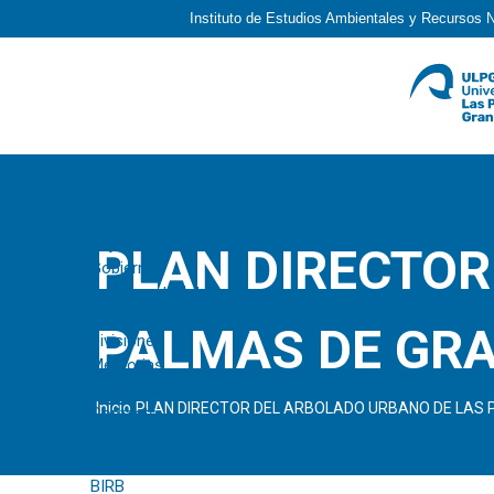
Instituto de Estudios Ambientales y Recursos 
INICIO
INSTITUTO
Historia
Objetivos y Vision
PLAN DIRECTOR
Gobierno
Reglamento Interno
Comité Científico Asesor Externo
PALMAS DE GR
Divisiones
Memorias
Galería
Inicio
PLAN DIRECTOR DEL ARBOLADO URBANO DE LAS 
Contacto
INVESTIGACIÓN
AQMA
BIRB