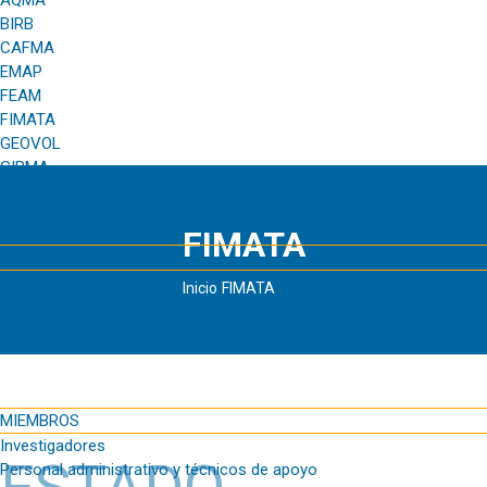
AQMA
BIRB
CAFMA
EMAP
FEAM
FIMATA
GEOVOL
GIRMA
FIMATA
DOCENCIA
Grados
Inicio
FIMATA
Másteres
Doctorados
MIEMBROS
Investigadores
Personal administrativo y técnicos de apoyo