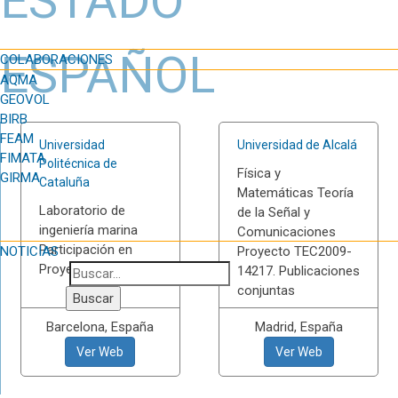
ESTADO
ESPAÑOL
COLABORACIONES
AQMA
GEOVOL
BIRB
FEAM
Universidad
Universidad de Alcalá
FIMATA
Politécnica de
Física y
GIRMA
Cataluña
Matemáticas Teoría
Laboratorio de
de la Señal y
ingeniería marina
Comunicaciones
Participación en
NOTICIAS
Proyecto TEC2009-
Proyectos comunes.
14217. Publicaciones
conjuntas
Barcelona, España
Madrid, España
Ver Web
Ver Web