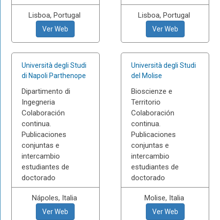
Lisboa, Portugal
Lisboa, Portugal
Ver Web
Ver Web
Università degli Studi
Università degli Studi
di Napoli Parthenope
del Molise
Dipartimento di
Bioscienze e
Ingegneria
Territorio
Colaboración
Colaboración
continua.
continua.
Publicaciones
Publicaciones
conjuntas e
conjuntas e
intercambio
intercambio
estudiantes de
estudiantes de
doctorado
doctorado
Nápoles, Italia
Molise, Italia
Ver Web
Ver Web