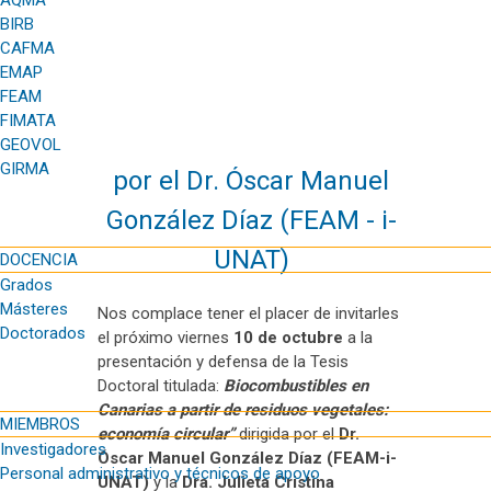
AQMA
BIRB
Noticias
CAFMA
EMAP
FEAM
Presentación y defensa
FIMATA
de Tesis Doctoral dirigida
GEOVOL
GIRMA
por el Dr. Óscar Manuel
González Díaz (FEAM - i-
UNAT)
DOCENCIA
Grados
Másteres
Nos complace tener el placer de invitarles
Doctorados
el próximo viernes
10 de octubre
a la
presentación y defensa de la Tesis
Doctoral titulada:
Biocombustibles en
Canarias a partir de residuos vegetales:
MIEMBROS
economía circular”
dirigida por el
Dr.
Investigadores
Óscar Manuel González Díaz (FEAM-i-
Personal administrativo y técnicos de apoyo
UNAT)
y la
Dra. Julieta Cristina