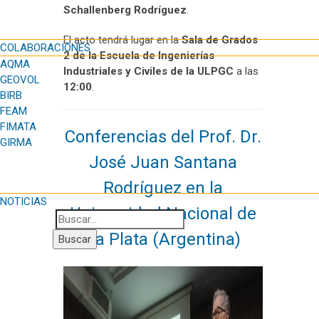
Schallenberg Rodríguez
.
El acto tendrá lugar en la
Sala de Grados
COLABORACIONES
2 de la Escuela de Ingenierías
AQMA
Industriales y Civiles de la ULPGC
a las
GEOVOL
12:00
.
BIRB
FEAM
FIMATA
Conferencias del Prof. Dr.
GIRMA
José Juan Santana
Rodríguez en la
NOTICIAS
Universidad Nacional de
La Plata (Argentina)